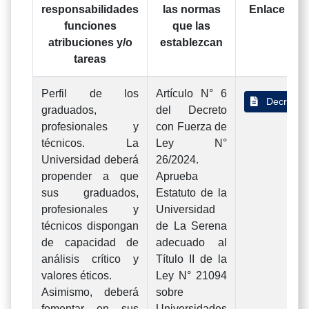
responsabilidades
las normas
Enlace al t
funciones
que las
atribuciones y/o
establezcan
tareas
Perfil de los
Artículo N° 6
Decreto 
graduados,
del Decreto
profesionales y
con Fuerza de
técnicos. La
Ley N°
Universidad deberá
26/2024.
propender a que
Aprueba
sus graduados,
Estatuto de la
profesionales y
Universidad
técnicos dispongan
de La Serena
de capacidad de
adecuado al
análisis crítico y
Título II de la
valores éticos.
Ley N° 21094
Asimismo, deberá
sobre
fomentar en sus
Universidades