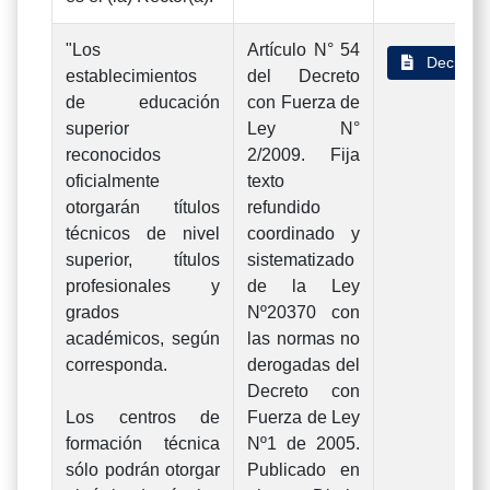
"Los
Artículo N° 54
Decreto 
establecimientos
del Decreto
de educación
con Fuerza de
superior
Ley N°
reconocidos
2/2009. Fija
oficialmente
texto
otorgarán títulos
refundido
técnicos de nivel
coordinado y
superior, títulos
sistematizado
profesionales y
de la Ley
grados
Nº20370 con
académicos, según
las normas no
corresponda.
derogadas del
Decreto con
Los centros de
Fuerza de Ley
formación técnica
Nº1 de 2005.
sólo podrán otorgar
Publicado en