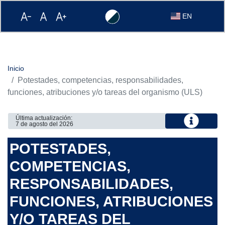
Haga
Haga
Haga
Versión
Cambiar
EN
click
click
click
Alto
el
en
en
en
Contraste.
idioma
la
la
la
del
siguiente
siguiente
siguiente
sitio
imagen
imagen
imagen
a
Inicio
para
para
para
Inglés
Potestades, competencias, responsabilidades,
remover
aumentar
maximizar
la
la
la
funciones, atribuciones y/o tareas del organismo (ULS)
ampliación
ampliación
ampliación
Última actualización:
7 de agosto del 2026
POTESTADES,
COMPETENCIAS,
RESPONSABILIDADES,
FUNCIONES, ATRIBUCIONES
Y/O TAREAS DEL