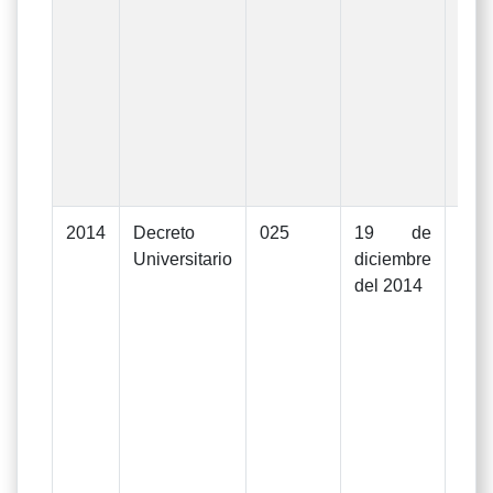
La
apr
De
Rec
036
dic
201
2014
Decreto
025
19 de
Mod
Universitario
diciembre
Pre
del 2014
Ge
In
Gas
ejer
d
Uni
La
apr