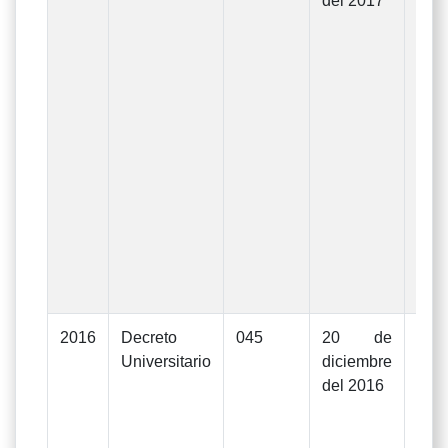
del 2017
Ge
In
Gas
ejer
d
Uni
La
apr
De
Rec
046
dic
201
2016
Decreto
045
20 de
Mod
Universitario
diciembre
Pre
del 2016
Ge
In
Gas