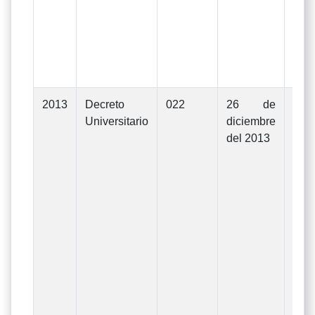
De
Rec
023
dic
201
2013
Decreto
022
26 de
Mod
Universitario
diciembre
Pre
del 2013
Ge
In
Gas
ejer
d
Uni
La
apr
De
Rec
052