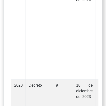
In
Gas
eje
d
Uni
La
apr
De
Rect
Nº0
1
dic
202
2023
Decreto
9
18 de
Mod
diciembre
Pre
del 2023
Ge
In