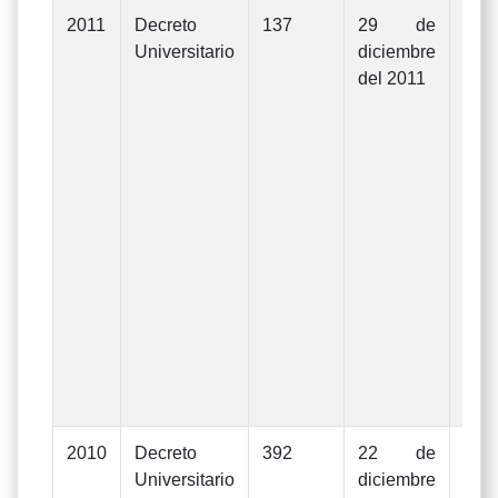
2011
Decreto
137
29 de
Mod
Universitario
diciembre
Pre
del 2011
Ge
In
Gas
ejer
d
Uni
La
apr
De
Rec
N°3
de 
de 2
2010
Decreto
392
22 de
Mod
Universitario
diciembre
Pre