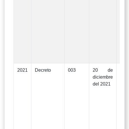
Uni
La
apr
De
Rec
004
2
dic
202
2021
Decreto
003
20 de
Mod
diciembre
Pre
del 2021
Ge
In
Gas
eje
d
Uni
La