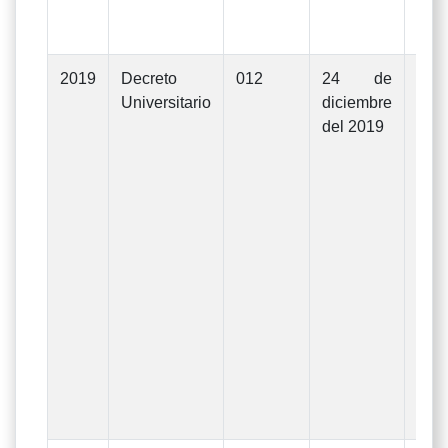
dic
201
2019
Decreto
012
24 de
Mod
Universitario
diciembre
Pre
del 2019
Ge
In
Gas
ejer
d
Uni
La
apr
De
Rec
de
dic
201