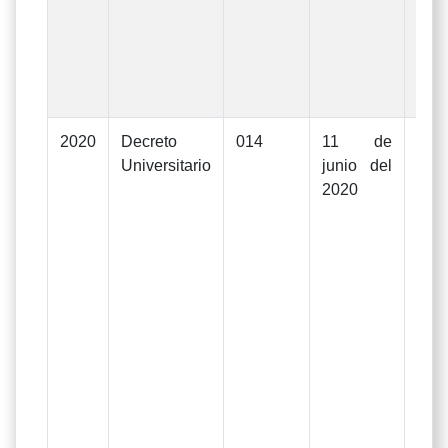
de
dic
20
modi
2020
Decreto
014
11 de
Mod
Universitario
junio del
Pre
2020
Ge
In
Gas
eje
d
Uni
La
apr
De
Rec
13/1