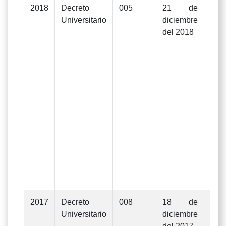
2018
Decreto
005
21 de
Mod
Universitario
diciembre
Pre
del 2018
Ge
In
Gas
ejer
d
Uni
La
apr
De
Rec
de
dic
201
2017
Decreto
008
18 de
Mod
Universitario
diciembre
Pre