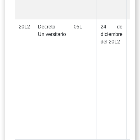
dic
201
2012
Decreto
051
24 de
Mod
Universitario
diciembre
Pre
del 2012
Ge
In
Gas
ejer
d
Uni
La
apr
De
Rec
138
de 
de 2