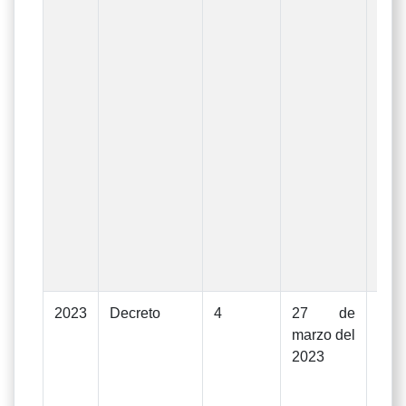
Gas
eje
d
Uni
La
apr
De
Rect
Nº0
1
dic
20
modi
2023
Decreto
4
27 de
Mod
marzo del
Pre
2023
Ge
In
Gas