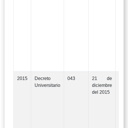
ejer
d
Uni
La
apr
De
Rect
N°0
de 
de 2
2015
Decreto
043
21 de
Mod
Universitario
diciembre
Pre
del 2015
Ge
In
Gas
ejer
d
Uni