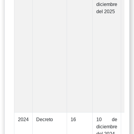
diciembre
Pre
del 2025
Ge
In
Gas
eje
d
Uni
La
apr
De
Rect
Nº1
1
dic
202
2024
Decreto
16
10 de
Mod
diciembre
Pre
del 2024
Ge