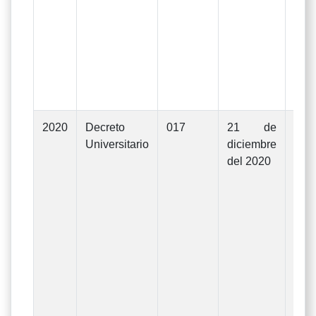
apr
De
Rec
18/
de 
de 
2020
Decreto
017
21 de
Mod
Universitario
diciembre
Pre
del 2020
Ge
In
Gas
eje
d
Uni
La
apr
De
Rec